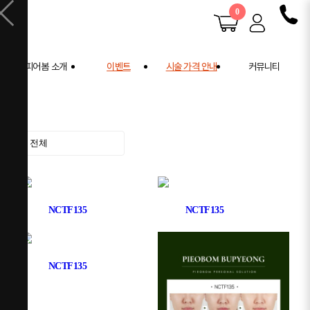
0
피어봄 소개
이벤트
시술 가격 안내
커뮤니티
피어봄 소개
공지사항
학술 활동
전후사진
사례연구
주의사항 안내
NCTF135
NCTF135
NCTF135