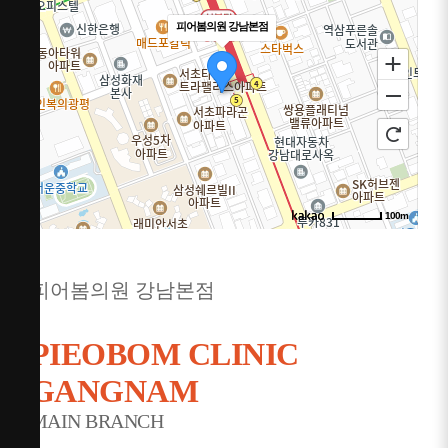
피어봄의원 강남본점
100m
주소
서울 서초구 강남대로 365 대우도씨에빛1차 3층
301~302호
피어봄의원 강남본점
전화
1644-8343
PIEOBOM CLINIC
GANGNAM
MAIN BRANCH