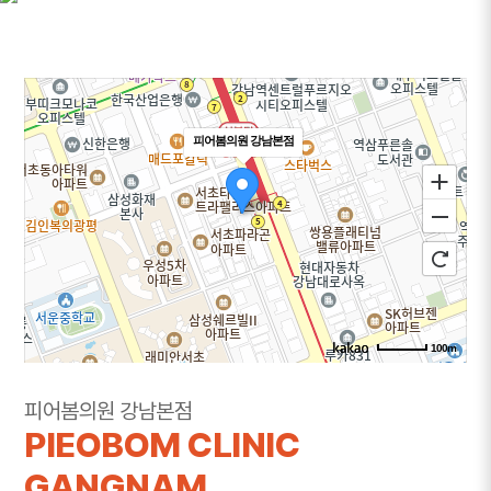
피어봄의원 강남본점
100m
주소
서울 서초구 강남대로 365 대우도씨에빛1차 3층
피어봄의원 강남본점
301~302호
PIEOBOM CLINIC
전화
1644-8343
GANGNAM