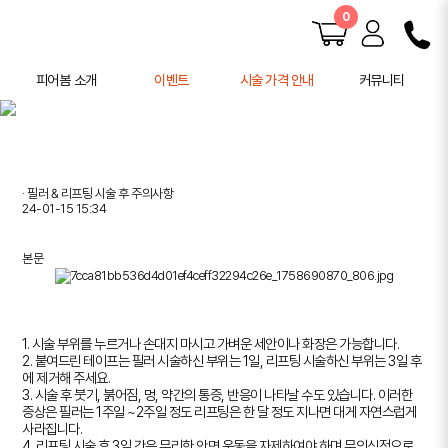
0
피어봄 소개
이벤트
시술 가격 안내
커뮤니티
피어봄 소개
공지사항
학술 활동
전후사진
사례연구
· 필러 & 리프팅 시술 후 주의사항
주의사항 안내
24-01-15 15:34
본문
1. 시술 부위를 누르거나 손대지 마시고 가벼운 세안이나 화장은 가능합니다.
2. 붙여드린 테이프는 필러 시술하신 부위는 1일, 리프팅 시술하신 부위는 3일 후
에 제거해 주세요.
3. 시술 후 붓기, 붉어짐, 멍, 약간의 통증, 반응이 나타날 수도 있습니다. 이러한
증상은 필러는 1주일 ~2주일 정도 리프팅은 한 달 정도 지나면 대게 자연스럽게
사라집니다.
4. 리프팅 시술 후 3일 간은 무리한 안면 운동을 자제하여야 하며 무의식적으로