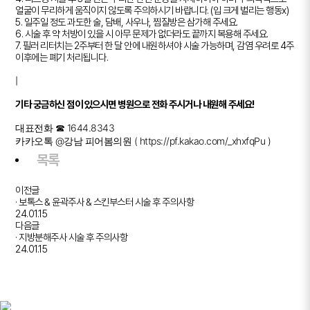
얼굴이 무리하게 움직이지 않도록 주의하시기 바랍니다. (입 크게 벌리는 행동x)
5. 일주일 정도 과도한 술, 담배, 사우나, 찜질방은 삼가해 주세요.
6. 시술 후 약 처방이 있을 시 아무 문제가 없더라도 끝까지 복용해 주세요.
7. 필러 리터치는 2주부터 한 달 안에 내원하셔야 시술 가능하며, 감염 우려로 4주
이후에는 폐기 처리됩니다.
|
기타 궁금하신 점이 있으시면 병원으로 전화 주시거나 내원해 주세요!
대표전화 ☎ 1644.8343
카카오톡 @강남 피어봄의원 (
https://pf.kakao.com/_xhxfqPu
)
목록
이전글
· 보톡스 & 윤곽주사 & 스킨부스터 시술 후 주의사항
24.01.15
다음글
· 지방분해주사 시술 후 주의사항
24.01.15