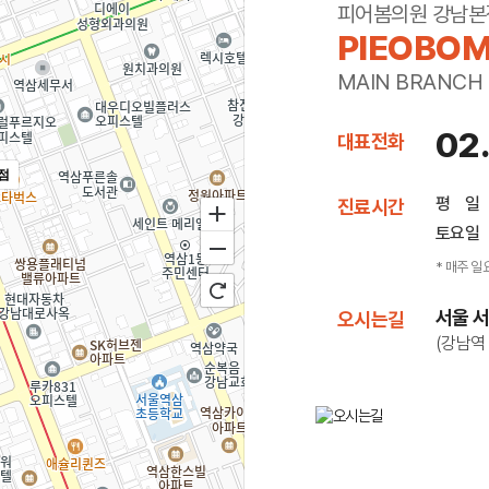
피어봄의원 강남본
PIEOBOM
MAIN BRANCH
02
대표전화
점
평 일
진료시간
토요일
* 매주 일
서울 서
오시는길
(강남역 