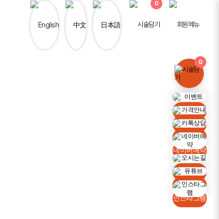
0
0
이벤트
가격안내
카톡상담
네이버예약
오시는길
유튜브
인스타그램