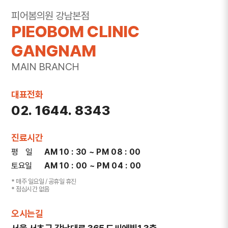
주소
서울 서초구 강남대로 365 대우도씨에빛1차 3층
피어봄의원 강남본점
301~302호
PIEOBOM CLINIC
전화
1644-8343
GANGNAM
MAIN BRANCH
대표전화
02. 1644. 8343
진료시간
평 일
AM 10 : 30 ~ PM 08 : 00
토요일
AM 10 : 00 ~ PM 04 : 00
* 매주 일요일 / 공휴일 휴진
* 점심시간 없음
오시는길