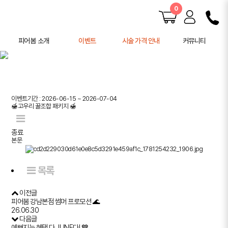
0
피어봄 소개
이벤트
시술 가격 안내
커뮤니티
피어봄 소개
공지사항
학술 활동
전후사진
사례연구
이벤트기간 : 2026-06-15 ~ 2026-07-04
주의사항 안내
🍯고우리 꿀조합 패키지 🍯
종료
본문
목록
이전글
피어봄 강남본점 썸머 프로모션 🌊
26.06.30
다음글
예뻐지는 혜택 다 JUNE다! 💙