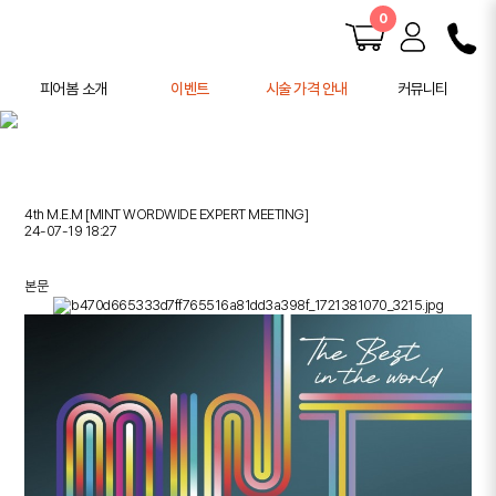
0
피어봄 소개
이벤트
시술 가격 안내
커뮤니티
피어봄 소개
공지사항
학술 활동
전후사진
사례연구
4th M.E.M [MINT WORDWIDE EXPERT MEETING]
주의사항 안내
24-07-19 18:27
본문