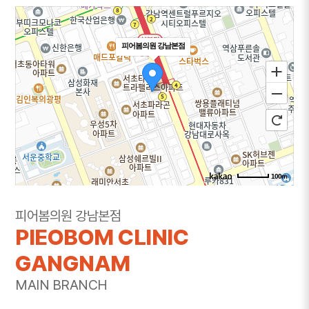
피어봄의원 강남본점
100m
주소
서울 서초구 강남대로 365 대우도씨에빛1차 3층
피어봄의원 강남본점
301~302호
PIEOBOM CLINIC
전화
1644-8343
GANGNAM
MAIN BRANCH