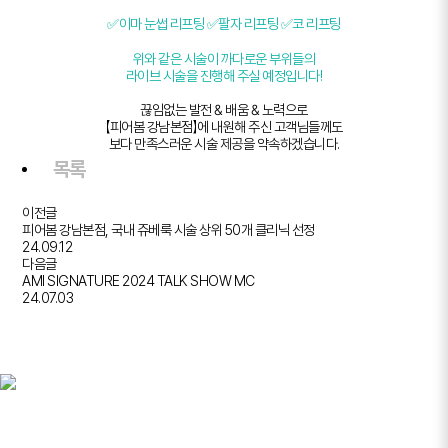
✅이마 눈썹 리프팅 ✅팔자 리프팅 ✅코 리프팅
위와 같은 시술이 까다로운 부위들의
라이브 시술을 진행해 주실 예정입니다!
끊임없는 발전 & 배움 & 노력으로
【피어봄 강남본점】에 내원해 주신 고객님들께도
보다 만족스러운 시술 제공을 약속하겠습니다.
목록
이전글
피어봄 강남본점, 국내 쥬베룩 시술 상위 50개 클리닉 선정
24.09.12
다음글
AMI SIGNATURE 2024 TALK SHOW MC
24.07.03