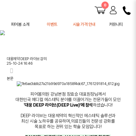
0
피어봄 소개
이벤트
시술 가격 안내
커뮤니티
피어봄 소개
공지사항
학술 활동
전후사진
사례연구
대웅제약 DEEP 라이브 강의
주의사항 안내
25-10-24 16:46
본문
피어봄의원 강남본점 장효승 대표원장님께서
대한민국 메디컬 에스테틱 분야를 이끌어가는 전문가들이 모인
'대웅 DEEP 라이브(DEEP Live)'에 참석
하셨습니다!
DEEP 라이브는 대웅제약의 혁신적인 에스테틱 솔루션과
최신 시술 노하우를 공유하며,
의료진들의 전문성 강화를
목표로 하는 권위 있는 학술 모임입니다!