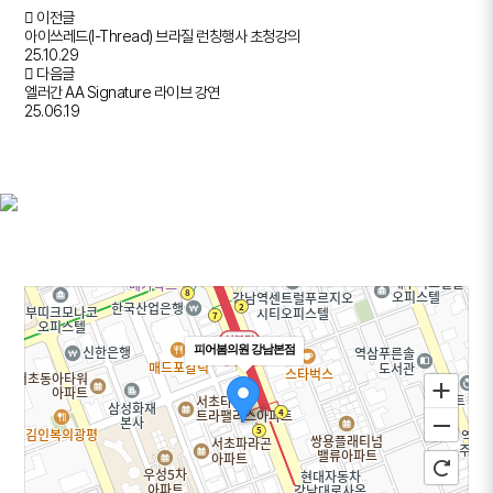
이전글
아이쓰레드(I-Thread) 브라질 런칭행사 초청강의
25.10.29
다음글
엘러간 AA Signature 라이브 강연
25.06.19
피어봄의원 강남본점