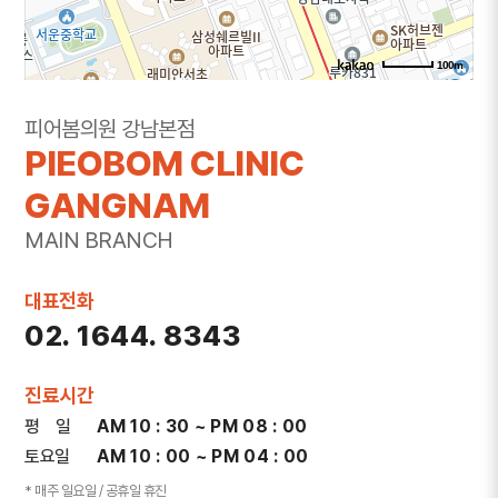
100m
주소
서울 서초구 강남대로 365 대우도씨에빛1차 3층
피어봄의원 강남본점
301~302호
PIEOBOM CLINIC
전화
1644-8343
GANGNAM
MAIN BRANCH
대표전화
02. 1644. 8343
진료시간
평 일
AM 10 : 30 ~ PM 08 : 00
토요일
AM 10 : 00 ~ PM 04 : 00
* 매주 일요일 / 공휴일 휴진