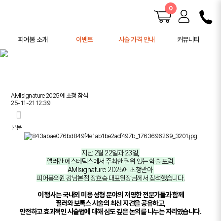
0
피어봄 소개
이벤트
시술 가격 안내
커뮤니티
피어봄 소개
공지사항
학술 활동
전후사진
사례연구
AMIsignature 2025에 초청 참석
주의사항 안내
25-11-21 12:39
본문
지난 2월 22일과 23일,
앨러간 에스테틱스에서 주최한 권위 있는 학술 포럼,
AMIsignature 2025에 초청받아
피어봄의원 강남본점 장효승 대표원장님께서 참석했습니다.
이 행사는 국내외 미용 성형 분야의 저명한 전문가들과 함께
필러와 보톡스 시술의 최신 지견을 공유하고,
안전하고 효과적인 시술법에 대해 심도 깊은 논의를 나누는 자리였습니다.