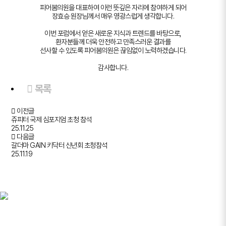
피어봄의원을 대표하여 이런 뜻깊은 자리에 참여하게 되어
장효승 원장님께서 매우 영광스럽게 생각합니다.
이번 포럼에서 얻은 새로운 지식과 트렌드를 바탕으로,
환자분들께 더욱 안전하고 만족스러운 결과를
선사할 수 있도록 피어봄의원은 끊임없이 노력하겠습니다.
감사합니다.
목록
이전글
쥬피터 국제 심포지엄 초청 참석
25.11.25
다음글
갈더마 GAIN 키닥터 신년회 초청참석
25.11.19