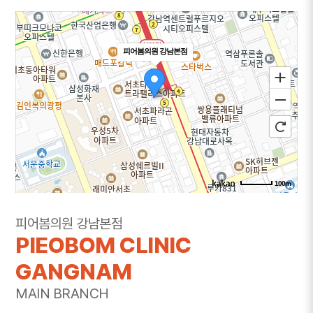
피어봄의원 강남본점
100m
주소
서울 서초구 강남대로 365 대우도씨에빛1차 3층
피어봄의원 강남본점
301~302호
PIEOBOM CLINIC
전화
1644-8343
GANGNAM
MAIN BRANCH