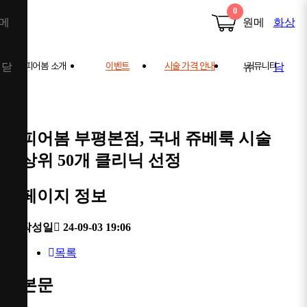
0
피어봄 소개
이벤트
시술 가격 안내
커뮤니티
피어봄 소개
공지사항
학술 활동
전후사진
사례연구
피어봄 부평본점, 국내 쥬베룩 시술
주의사항 안내
상위 50개 클리닉 선정
페이지 정보
작성일
24-09-03 19:06
목록
본문