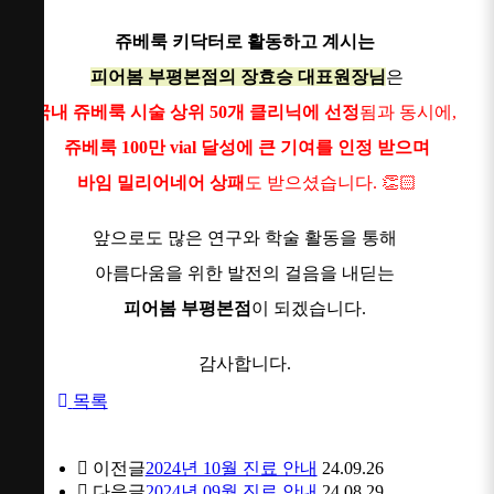
쥬베룩 키닥터로 활동하고 계시는
피어봄 부평본점의 장효승 대표원장님
은
국내 쥬베룩 시술 상위 50개 클리닉에 선정
됨과 동시에,
쥬베룩 100만 vial 달성에 큰 기여를 인정 받으며
바임 밀리어네어 상패
도 받으셨습니다. 👏🏻
앞으로도 많은 연구와 학술 활동을 통해
아름다움을 위한 발전의 걸음을 내딛는
피어봄 부평본점
이 되겠습니다.
감사합니다.
목록
이전글
2024년 10월 진료 안내
24.09.26
다음글
2024년 09월 진료 안내
24.08.29