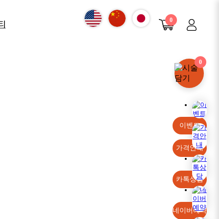
0
티
항
0
진
구
 안내
이벤트
가격안내
카톡상담
네이버예약