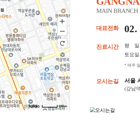
GANGN
MAIN BRANCH
본점
02.
대표전화
평 일
진료시간
토요일
* 매주 
서울 
오시는길
(강남역
100m
에빛1차 3층 301~302호