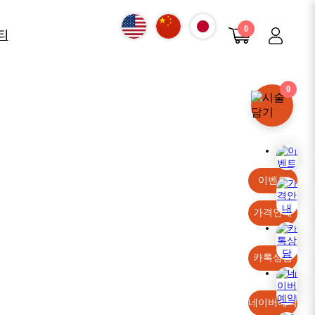
0
티
항
0
진
구
 안내
이벤트
가격안내
카톡상담
네이버예약