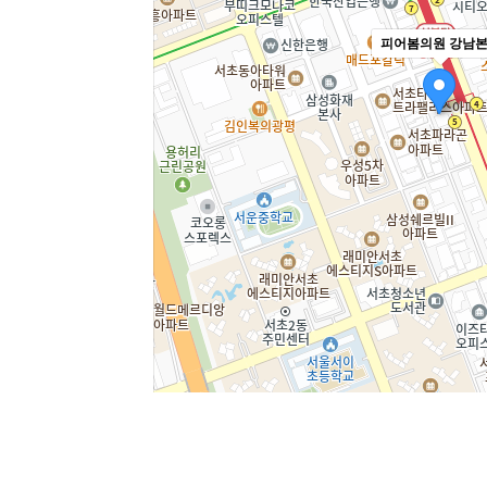
피어봄의원 강남
주소
서울 서초구 강남대로 365 대우도씨
전화
1644-8343