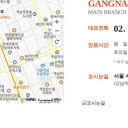
GANGN
MAIN BRANCH
본점
02.
대표전화
평 일
진료시간
토요일
* 매주 
서울 
오시는길
(강남역
100m
에빛1차 3층 301~302호