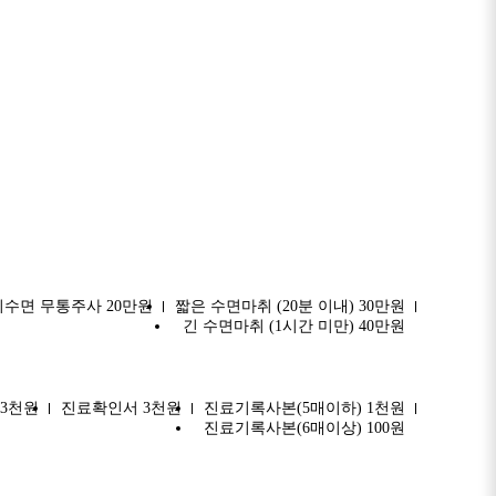
비수면 무통주사 20만원
짧은 수면마취 (20분 이내) 30만원
긴 수면마취 (1시간 미만) 40만원
3천원
진료확인서 3천원
진료기록사본(5매이하) 1천원
진료기록사본(6매이상) 100원