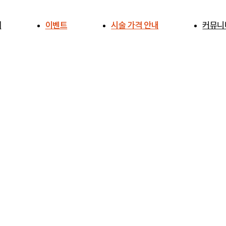
개
이벤트
시술 가격 안내
커뮤니
개
공지사
전후사
사례연
주의사항