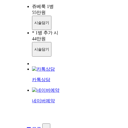
쥬베룩 1병
55
만원
시술담기
* 1병 추가 시
44
만원
시술담기
카톡상담
네이버예약