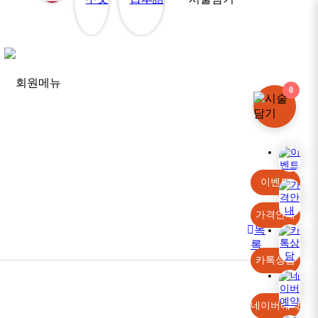
0
이벤트
가격안내
목
록
카톡상담
네이버예약