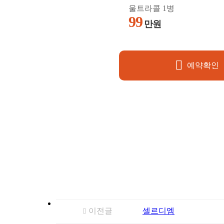
울트라콜 1병
99
만원
예약확인
이전글
셀르디엠