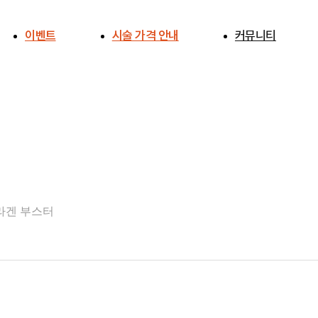
이벤트
시술 가격 안내
커뮤니티
공지사항
전후사진
사례연구
주의사항 안내
라겐 부스터