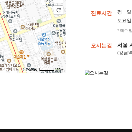
평 일
진료시간
토요일
* 매주 
서울 
오시는길
(강남역
100m
에빛1차 3층 301~302호