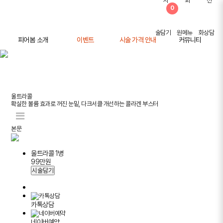
0
피어봄 소개
이벤트
시술 가격 안내
커뮤니티
피어봄 소개
공지사항
학술 활동
전후사진
사례연구
울트라콜
주의사항 안내
확실한 볼륨 효과로 꺼진 눈밑, 다크서클 개선하는 콜라겐 부스터
본문
울트라콜 1병
99
만원
시술담기
카톡상담
네이버예약