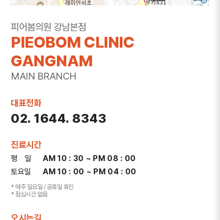
주소
서울 서초구 강남대로 365 대우도씨에빛1차 3층
피어봄의원 강남본점
301~302호
PIEOBOM CLINIC
전화
1644-8343
GANGNAM
MAIN BRANCH
대표전화
02. 1644. 8343
진료시간
평 일
AM 10 : 30 ~ PM 08 : 00
토요일
AM 10 : 00 ~ PM 04 : 00
* 매주 일요일 / 공휴일 휴진
* 점심시간 없음
오시는길