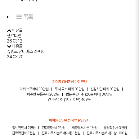
목록
이전글
셀르디엠
26.03.12
다음글
슈링크 유니버스 리프팅
24.03.20
피어봄 강남본점 마취 안내
마취 스프레이 10만원
주사 국소 마취 10만원
신경차단 마취 10만원
비수면 무통주사 20만원
짧은 수면마취 (20분 이내) 30만원
긴 수면마취 (1시간 미만) 40만원
피어봄 강남본점 서류 발급 안내
일반진단서 2만원
건강진단서 2만원
제증명서사본 1천원
통원확인서 3천원
진료확인서 3천원
진료기록사본(5매이하) 1천원
진료기록사본(6매이상) 100원