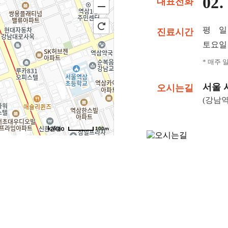
02.
대표전화
평 일
진료시간
토요일
* 매주 
서울 
오시는길
(강남역
100m
에빛1차 3층 301~302호