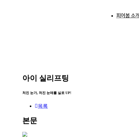
피어봄 소
피어봄 소
학술 활동
아이 실리프팅
처진 눈가, 처진 눈매를 실로 UP!
목록
본문