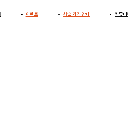
개
이벤트
시술 가격 안내
커뮤니
개
공지사
전후사
사례연
주의사항