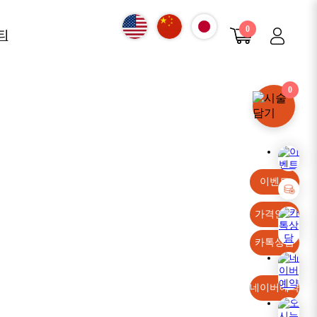
0
티
항
0
진
구
 안내
이벤트
가격안내
카톡상담
네이버예약