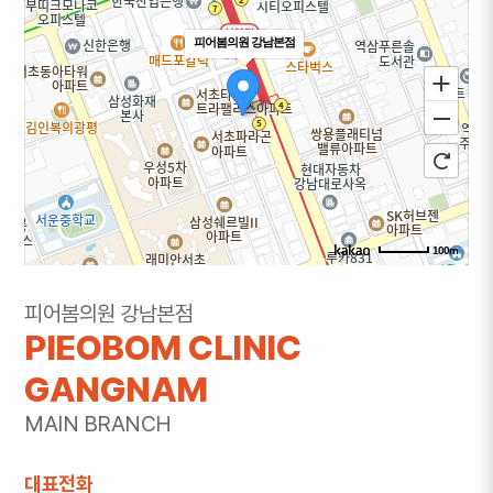
피어봄의원 강남본점
100m
주소
서울 서초구 강남대로 365 대우도씨에빛1차 3층
피어봄의원 강남본점
301~302호
PIEOBOM CLINIC
전화
1644-8343
GANGNAM
MAIN BRANCH
대표전화