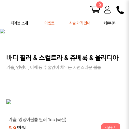
0
피어봄 소개
이벤트
시술 가격 안내
커뮤니티
피어봄 소개
공지사항
학술 활동
전후사진
사례연구
바디 필러 & 스컬트라 & 쥬베룩 & 올리디아
주의사항 안내
가슴, 엉덩이, 어깨 등 수술없이 채우는 자연스러운 볼륨
가슴, 엉덩이볼륨 필러 1cc (국산)
만원
5.9
시술담기