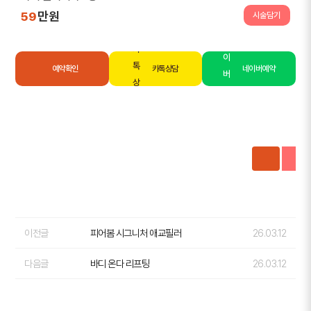
만원
59
시술담기
예약확인
카톡상담
네이버예약
이전글
피어봄 시그니처 애교필러
26.03.12
다음글
바디 온다 리프팅
26.03.12