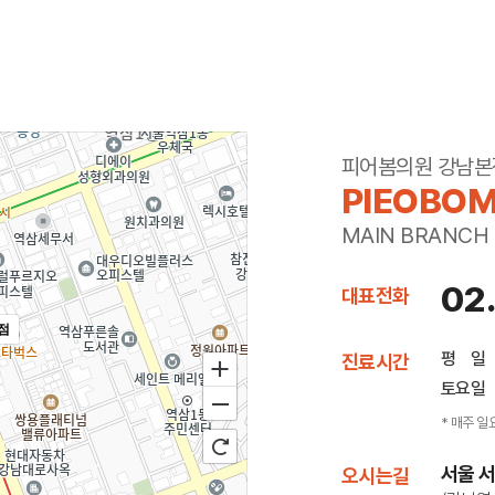
피어봄의원 강남본
PIEOBOM
MAIN BRANCH
02
대표전화
점
평 일
진료시간
토요일
* 매주 일
서울 서
오시는길