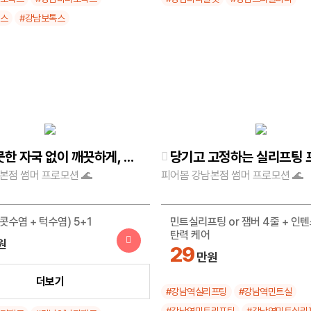
톡스
#강남보톡스
거뭇거뭇한 자국 없이 깨끗하게, 제모 이벤트
당기고 고정하는 실리프팅 
본점 썸머 프로모션 🌊
피어봄 강남본점 썸머 프로모션 🌊
콧수염 + 턱수염) 5+1
민트실리프팅 or 잼버 4줄 + 인
탄력 케어
원
29
만원
갸드랑이 or 인중제모) 5+1
더보기
#강남역실리프팅
#강남역민트실
#강남역민트리프팅
#강남역민트실리