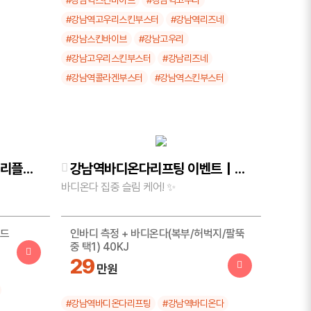
#강남역스킨바이브
#강남역고우리
#강남역고우리스킨부스터
#강남역리즈네
고우리 3cc 1회
#강남스킨바이브
#강남고우리
39
만원
#강남고우리스킨부스터
#강남리즈네
#강남역콜라겐부스터
#강남역스킨부스터
고우리 3cc 3회
99
만원
리즈네 물광 보습 패키지(리즈네 3cc + 모
델링)
강남역바디올렛 & 강남역트리플바디 이벤트｜피어봄 바디라인 처방전 특가 🔥
강남역바디온다리프팅 이벤트｜피어봄 바디라인 처방전 특가 🔥
14.9
만원
바디온다 집중 슬림 케어! ✨
패드
인바디 측정 + 바디온다(복부/허벅지/팔뚝
중 택1) 40KJ
29
만원
#강남역바디온다리프팅
#강남역바디온다