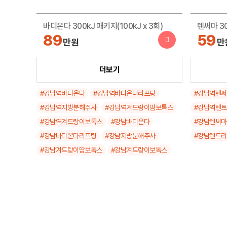
바디온다 300kJ 패키지(100kJ x 3회)
텐써마 3
89
59
만원
만
지방분해주사 한달 무제한
더보기
텐트리플 
11
29
만원
만
#강남역바디온다
#강남역바디온다리프팅
#강남역텐
#강남역지방분해주사
#강남역겨드랑이땀보톡스
#강남역텐
겨드랑이 땀 보톡스 100유닛
실리프팅 
#강남역겨드랑이보톡스
#강남바디온다
#강남텐써마
9.9
79
만원
만
#강남바디온다리프팅
#강남지방분해주사
#강남텐트
#강남겨드랑이땀보톡스
#강남겨드랑이보톡스