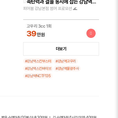
속탄력과 결을 동시에 잡는 강남역스킨부스터!
피어봄 강남본점 썸머 프로모션 🌊
고우리 3cc 1회
39
만원
고우리 3cc 3회
더보기
99
만원
#강남역스킨부스터
#강남역고우리
#강남역스킨바이브
#강남역물광주사
스킨바이브 1cc (3cc 이상 시술시 초음파
#강남역NCTF135
탄력 관리 서비스)
29
만원
MTS NCTF135 + 진정관리 + 하이드로마
스크팩
9.9
만원
짧은 수면마취 (20분 이내) 30만원
긴 수면마취 (1시간 미만) 40만원