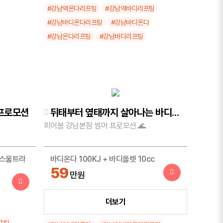
#강남역온다리프팅
#강남역바디리프팅
#강남바디온다리프팅
#강남바디온다
#강남온다리프팅
#강남바디리프팅
프로모션
뒤태부터 옆태까지 살아나는 바디시술
피어봄 강남본점 썸머 프로모션 🌊
텐스울트라
바디온다 100KJ + 바디올렛 10cc
59
만원
지방분해주사 한달 무제한
더보기
11
만원
프팅