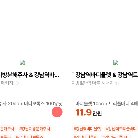
강남역지방분해주사 & 강남역바디보톡스 이벤트｜피어봄 바디라인 처방전 특가 🔥
 패키지! ✨
지방&탄력 더블 시너지 ✨
사 20cc + 바디보톡스 100유닛
바디올렛 10cc + 트리플바디 4
11.9
원
만원
방분해주사
#강남지방분해주사
#강남역바디올렛
#강남역트리플바디
디보톡스
#강남바디보톡스
#강남바디올렛
#강남트리플바디