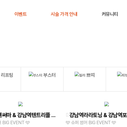
이벤트
시술 가격 안내
커뮤니티
공지사항
전후사진
사례연구
주의사항 안내
리프팅
부스터
쁘띠
강남역텐써마 & 강남역텐트리플 & 강남역실리프팅 │ 탄력 상승, 주름 쓱싹! "리프팅"
 BIG EVENT 🩵
🩵 슈퍼 썸머 BIG EVENT 🩵