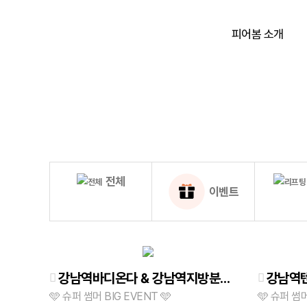
피어봄 소개
피어봄 소개
학술 활동
전체
이벤트
강남역바디온다 & 강남역지방분해주사 & 강남역겨드랑이땀보톡스 │ 어느 각도에서 봐도 흔들림 없는 핏!
🩵 슈퍼 썸머 BIG EVENT 🩵
🩵 슈퍼 썸머