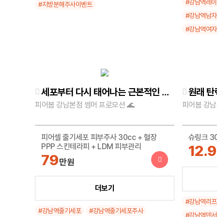
#강남역레
#지방분해주사이벤트
#강남역남
#강남역여
세포부터 다시 태어나는 근본적인 변화, 피어셀 줄기세포 주사
원래 탄
피어봄 강남본점 썸머 프로모션 🌊
피어봄 강남
피어셀 줄기세포 피부주사 30cc + 혈장
슈링크 3
PPP 스킨테라피 + LDM 피부관리
12.9
79
만원
덴서티 클
피어셀 줄기세포 정맥주사 120cc + 피로회
더보기
45
만
복주사
#강남역리
159
#강남역줄기세포
#강남역줄기세포주사
만원
#강남역덴