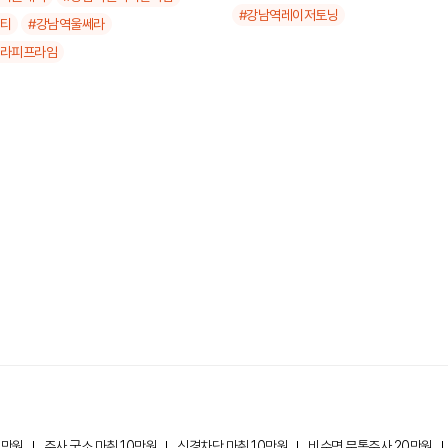
파팁 300샷
#강남역레이저토닝
서티
#강남역울쎄라
원
쎄라피프라임
00샷 + 탄력케어관리
만원
프라임 300샷
원
0만원
주사 국소 마취 10만원
신경차단 마취 10만원
비수면 무통주사 20만원