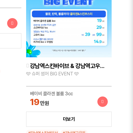
체험가
강남역스킨바이브 & 강남역고우리 & 강남역리즈네 │물광, 탄력, 볼륨까지! "콜라겐&스킨부스터"
🩵 슈퍼 썸머 BIG EVENT 🩵
베이비 콜라겐 볼륨 3cc
19
만원
스킨바이브 1cc
더보기
29
만원