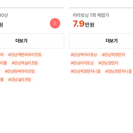
00샷
라라토닝 1회 체험가
7.9
원
만원
300라인
더보기
포텐자니들RF + EGF앰플 1회 
더보기
19
원
만원
써마
#강남역텐써마리프팅
#강남역라라토닝
#강남역포텐자
트리플
#강남역실리프팅
#강남라라토닝
#강남포텐자
8줄 + 볼륨실 6줄
#강남텐써마리프팅
#강남역포텐자니들
#강남포텐자니들
원
리플
#강남실리프팅