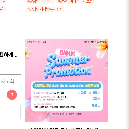
#강남역바디온다
#강남역바디온다리프팅
프팅
#강남역지지방분해주사
얼룩덜룩한 안색은 지우고, 환하게! 잡티관리
저 + 화
저 + 화