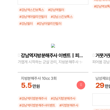
19
만원
#강남역보
#강남역스킨보톡스
#강남역필러
#강남역아말리안필러
#강남스킨보톡스
독일산 아말리안필러 3cc
#강남필러
#강남아말리안필러
49
만원
강남역지방분해주사 이벤트｜피어봄 바디라인 처방전 특가 🔥
가몁게 시작하는 군살 관리, 지방분해주사 ✨
피어봄 강남
지방분해주사 10cc 3회
남성제모(
5.5
29
만원
만
#강남역지방분해주사
#강남지방분해주사
여성제모(
5
#강남역지방분해주사이벤트
#지방분해주사
만원