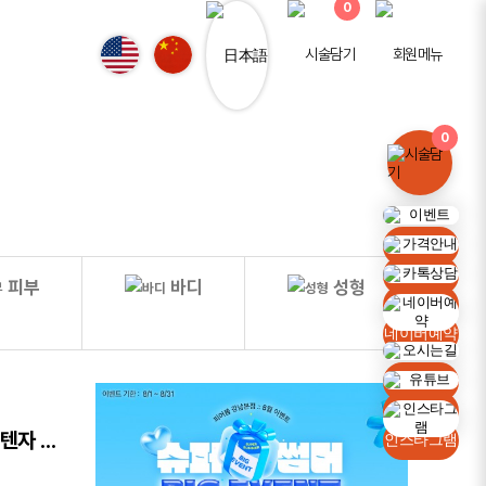
0
0
이벤트
가격안내
피부
바디
성형
카톡상담
네이버예약
오시는길
유튜브
강남역라라토닝 & 강남역포텐자 │ 깐달걀 도자기 피부 만들기 프로젝트! "스킨케어"
인스타그램