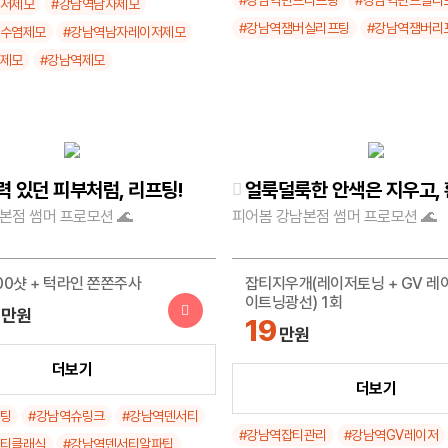
이저제모
#강남역남자제모
#강남역잼버실리프팅
#강남역잼버리
자수염제모
#강남역남자레이저제모
자제모
#강남역제모
력 있던 피부처럼, 리프팅!
본점 썸머 프로모션 🌊
피어봄 강남본점 썸머 프로모션 🌊
00샷 + 턱라인 쫀쫀주사
잡티지우개(레이저토닝 + GV 레이
이트닝광선) 1회
만원
19
만원
래식 300샷
더보기
잡티지우개(레이저토닝 + GV 레이
더보기
원
이트닝광선) 3회
프팅
#강남역슈링크
#강남역덴서티
49
#강남역잡티관리
#강남역GV레이저
만원
서티클래식
#강남역덴서티알파팁