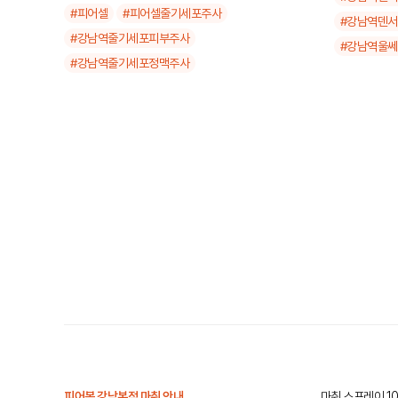
덴서티 알
#피어셀
#피어셀줄기세포주사
#강남역덴
79
만
#강남역줄기세포피부주사
#강남역울
#강남역줄기세포정맥주사
덴서티 6
149
울쎄라피 
99
만
피어봄 강남본점 마취 안내
마취 스프레이 1