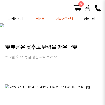
0
피어봄 소개
이벤트
시술 가격 안내
커뮤니티
피어봄 소개
공지사항
학술 활동
전후사진
사례연구
💚부담은 낮추고 탄력을 채우다💚
주의사항 안내
⛱️ 7월, 화·수·목·금 평일 파격 특가 ⛱️