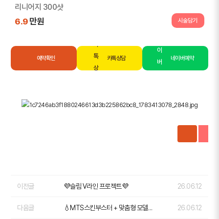
리니어지 300샷
만원
6.9
시술담기
예약확인
카톡상담
네이버예약
이전글
💜슬림 V라인 프로젝트💜
26.06.12
다음글
💧MTS스킨부스터 + 맞춤형 모델링 팩💧
26.06.12