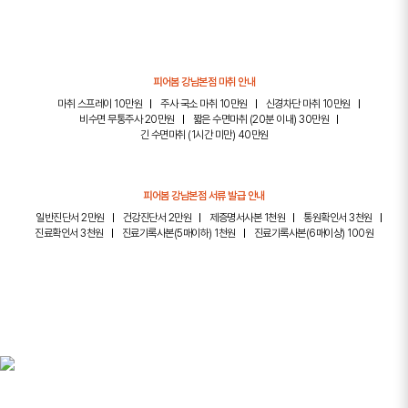
피어봄 강남본점 마취 안내
마취 스프레이 10만원
주사 국소 마취 10만원
신경차단 마취 10만원
비수면 무통주사 20만원
짧은 수면마취 (20분 이내) 30만원
긴 수면마취 (1시간 미만) 40만원
피어봄 강남본점 서류 발급 안내
일반진단서 2만원
건강진단서 2만원
제증명서사본 1천원
통원확인서 3천원
진료확인서 3천원
진료기록사본(5매이하) 1천원
진료기록사본(6매이상) 100원