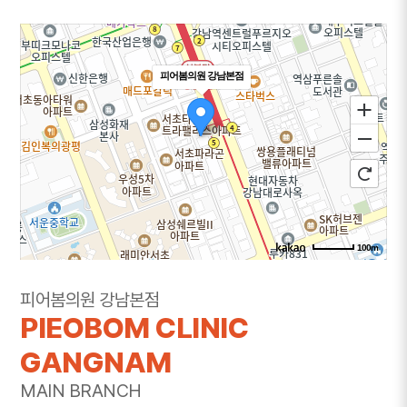
피어봄의원 강남본점
100m
주소
서울 서초구 강남대로 365 대우도씨에빛1차 3층
피어봄의원 강남본점
301~302호
PIEOBOM CLINIC
전화
1644-8343
GANGNAM
MAIN BRANCH