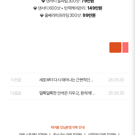
💎 덴서티 알파팁 300샷 :
79만원
💎 덴서티 600샷 + 탄력케어관리 :
149만원
💎 울쎄라피프라임 300샷 :
99만원
이전글
세포부터 다시 태어나는 근본적인 변화, 피어셀 줄기세포 주사
26.06.30
다음글
얼룩덜룩한 안색은 지우고, 환하게! 잡티관리
26.06.30
피어봄 강남본점 마취 안내
마취 스프레이 10만원
주사 국소 마취 10만원
신경차단 마취 10만원