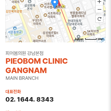
100m
주소
서울 서초구 강남대로 365 대우도씨에빛1차 3층
피어봄의원 강남본점
301~302호
PIEOBOM CLINIC
전화
1644-8343
GANGNAM
MAIN BRANCH
대표전화
02. 1644. 8343