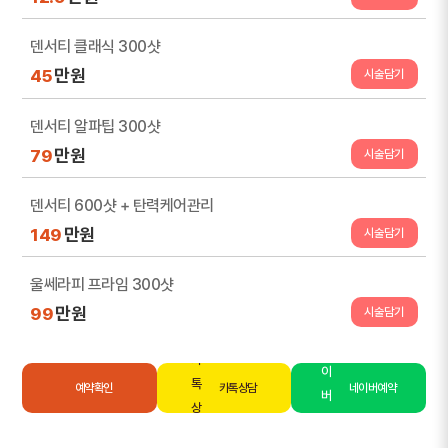
덴서티 클래식 300샷
만원
45
시술담기
덴서티 알파팁 300샷
만원
79
시술담기
덴서티 600샷 + 탄력케어관리
만원
149
시술담기
울쎄라피 프라임 300샷
만원
99
시술담기
예약확인
카톡상담
네이버예약