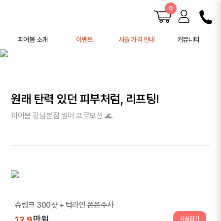
0
피어봄 소개
이벤트
시술 가격 안내
커뮤니티
피어봄 소개
공지사항
학술 활동
전후사진
사례연구
원래 탄력 있던 피부처럼, 리프팅!
주의사항 안내
피어봄 강남본점 썸머 프로모션 🌊
슈링크 300샷 + 턱라인 쫀쫀주사
만원
12.9
시술담기