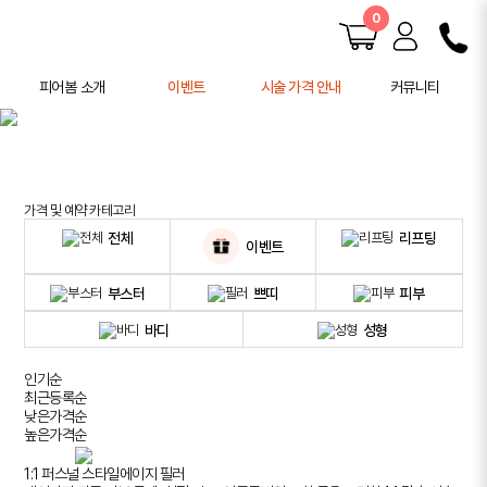
0
피어봄 소개
이벤트
시술 가격 안내
커뮤니티
피어봄 소개
공지사항
학술 활동
전후사진
사례연구
가격 및 예약 카테고리
주의사항 안내
전체
리프팅
이벤트
부스터
쁘띠
피부
바디
성형
인기순
최근등록순
낮은가격순
높은가격순
1:1 퍼스널 스타일에이지 필러