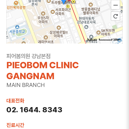
100m
주소
서울 서초구 강남대로 365 대우도씨에빛1차 3층
피어봄의원 강남본점
301~302호
PIEOBOM CLINIC
전화
1644-8343
GANGNAM
MAIN BRANCH
대표전화
02. 1644. 8343
진료시간