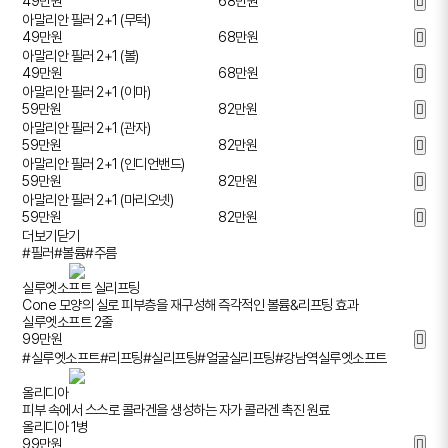
49
만원
68만원
아말리안 필러 2+1 (무턱)
49
만원
68만원
아말리안 필러 2+1 (볼)
49
만원
68만원
아말리안 필러 2+1 (이마)
59
만원
82만원
아말리안 필러 2+1 (관자)
59
만원
82만원
아말리안 필러 2+1 (인디언밴드)
59
만원
82만원
아말리안 필러 2+1 (마리오넷)
59
만원
82만원
더보기
닫기
#필러
#볼륨
#주름
실루엣소프트 실리프팅
Cone 모양의 실로 피부층을 재구성해 즉각적인 볼륨&리프팅 효과
실루엣소프트 2줄
99
만원
#실루엣소프트
#리프팅
#실리프팅
#얼굴실리프팅
#강남역실루엣소프트
올리디아
피부 속에서 스스로 콜라겐을 생성하는 자가 콜라겐 촉진 원료
올리디아 1병
99
만원