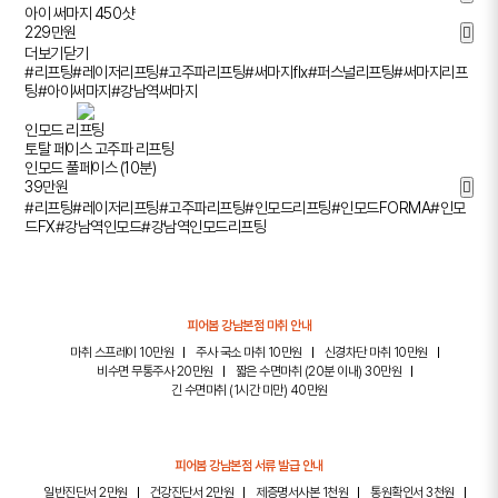
아이 써마지 450샷
229
만원
더보기
닫기
#리프팅
#레이저리프팅
#고주파리프팅
#써마지flx
#퍼스널리프팅
#써마지리프
팅
#아이써마지
#강남역써마지
인모드 리프팅
토탈 페이스 고주파 리프팅
인모드 풀페이스 (10분)
39
만원
#리프팅
#레이저리프팅
#고주파리프팅
#인모드리프팅
#인모드FORMA
#인모
드FX
#강남역인모드
#강남역인모드리프팅
피어봄 강남본점 마취 안내
마취 스프레이 10만원
주사 국소 마취 10만원
신경차단 마취 10만원
비수면 무통주사 20만원
짧은 수면마취 (20분 이내) 30만원
긴 수면마취 (1시간 미만) 40만원
피어봄 강남본점 서류 발급 안내
일반진단서 2만원
건강진단서 2만원
제증명서사본 1천원
통원확인서 3천원