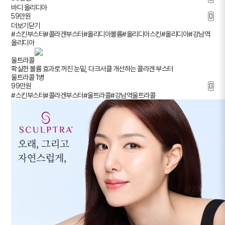
바디 올리디아
59
만원
더보기
닫기
#스킨부스터
#콜라겐부스터
#올리디아볼륨
#올리디아스킨
#올리디아
#강남역
올리디아
울트라콜
확실한 볼륨 효과로 꺼진 눈밑, 다크서클 개선하는 콜라겐 부스터
울트라콜 1병
99
만원
#스킨부스터
#콜라겐부스터
#울트라콜
#강남역울트라콜