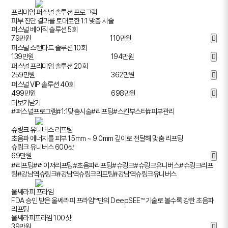
프리미엄 퍼스널 솔루션 프로그램
피부 진단 결과를 토대로한 1:1 맞춤 시술
퍼스널 베이직 솔루션 5회
79
만원
110만원
퍼스널 스탠다드 솔루션 10회
139
만원
194만원
퍼스널 프리미엄 솔루션 20회
259
만원
362만원
퍼스널 VIP 솔루션 40회
499
만원
698만원
더보기
닫기
#퍼스널프로그램
#1:1맞춤시술
#리프팅
#스킨부스터
#피부관리
슈링크 유니버스 리프팅
초음파 에너지를 피부 1.5mm ~ 9.0mm 깊이로 전달해 맞춤 리프팅
슈링크 유니버스 600샷
69
만원
#리프팅
#레이저리프팅
#초음파리프팅
#슈링크
#슈링크유니버스
#슈링크리프
팅
#강남역슈링크
#강남역슈링크리프팅
#강남역슈링크유니버스
울쎄라피 프라임
FDA 승인 받은 울쎄라피 프라임™만의 DeepSEE™ 기술로 볼수록 강한 초음파
리프팅
울쎄라피프라임 100샷
39
만원