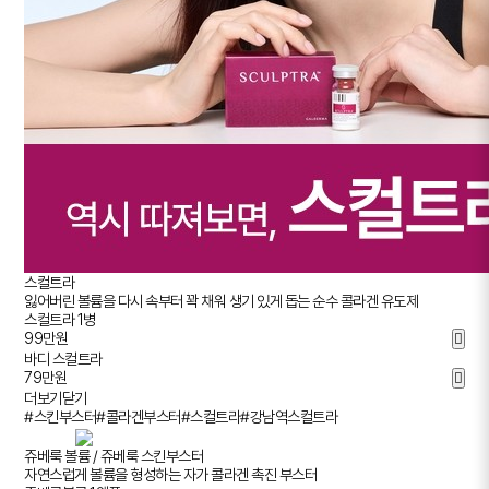
스컬트라
잃어버린 볼륨을 다시 속부터 꽉 채워 생기 있게 돕는 순수 콜라겐 유도제
스컬트라 1병
99
만원
바디 스컬트라
79
만원
더보기
닫기
#스킨부스터
#콜라겐부스터
#스컬트라
#강남역스컬트라
쥬베룩 볼륨 / 쥬베룩 스킨부스터
자연스럽게 볼륨을 형성하는 자가 콜라겐 촉진 부스터