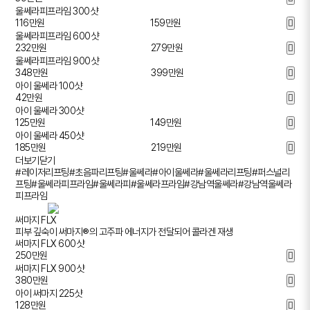
울쎄라피프라임 300샷
116
만원
159만원
울쎄라피프라임 600샷
232
만원
279만원
울쎄라피프라임 900샷
348
만원
399만원
아이 울쎄라 100샷
42
만원
아이 울쎄라 300샷
125
만원
149만원
아이 울쎄라 450샷
185
만원
219만원
더보기
닫기
#레이저리프팅
#초음파리프팅
#울쎄라
#아이울쎄라
#울쎄라리프팅
#퍼스널리
프팅
#울쎄라피프라임
#울쎄라피
#울쎄라프라임
#강남역울쎄라
#강남역울쎄라
피프라임
써마지 FLX
피부 깊숙이 써마지®의 고주파 에너지가 전달되어 콜라겐 재생
써마지 FLX 600샷
250
만원
써마지 FLX 900샷
380
만원
아이 써마지 225샷
128
만원