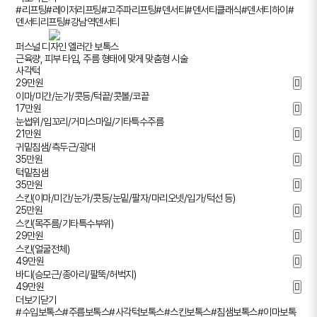
#리프팅
#레이저리프팅
#고주파리프팅
#덴서티
#덴서티클래식
#덴서티하이
#
덴서티리프팅
#강남역덴서티
퍼스널 디자인 엘러간 보톡스
근육량, 피부 타입, 주름 형태에 맞게 맞춤형 시술
사각턱
29
만원
이마/미간/눈가/콧등/턱끝/콧볼/코끝
17
만원
눈썹위/입꼬리/거미스마일/기타특수주름
21
만원
귀밑침샘/측두근/광대
35
만원
턱밑침샘
35
만원
스킨(이마/미간/눈가/콧등/눈밑/팔자/마리오넷/입가/턱선 등)
25
만원
스킨(목주름/기타특수부위)
29
만원
스킨(얼굴전체)
49
만원
바디(승모근/종아리/팔뚝/허벅지)
49
만원
더보기
닫기
#수입보톡스
#주름보톡스
#사각턱보톡스
#스킨보톡스
#침샘보톡스
#이마보톡