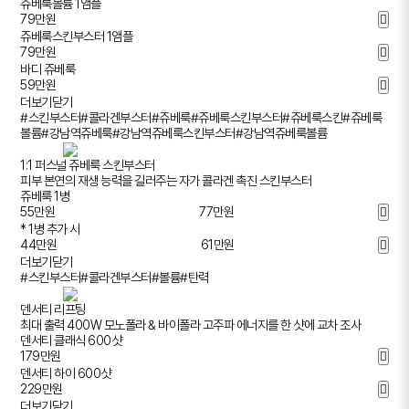
쥬베룩볼륨 1앰플
79
만원
쥬베룩스킨부스터 1앰플
79
만원
바디 쥬베룩
59
만원
더보기
닫기
#스킨부스터
#콜라겐부스터
#쥬베룩
#쥬베룩스킨부스터
#쥬베룩스킨
#쥬베룩
볼륨
#강남역쥬베룩
#강남역쥬베룩스킨부스터
#강남역쥬베룩볼륨
1:1 퍼스널 쥬베룩 스킨부스터
피부 본연의 재생 능력을 길러주는 자가 콜라겐 촉진 스킨부스터
쥬베룩 1병
55
만원
77만원
* 1병 추가 시
44
만원
61만원
더보기
닫기
#스킨부스터
#콜라겐부스터
#볼륨
#탄력
덴서티 리프팅
최대 출력 400W 모노폴라 & 바이폴라 고주파 에너지를 한 샷에 교차 조사
덴서티 클래식 600샷
179
만원
덴서티 하이 600샷
229
만원
더보기
닫기