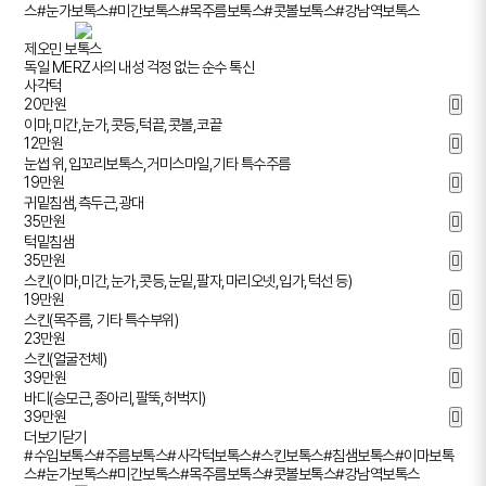
스
#눈가보톡스
#미간보톡스
#목주름보톡스
#콧볼보톡스
#강남역보톡스
제오민 보톡스
독일 MERZ사의 내성 걱정 없는 순수 톡신
사각턱
20
만원
이마,미간,눈가,콧등,턱끝,콧볼,코끝
12
만원
눈썹 위,입꼬리보톡스,거미스마일,기타 특수주름
19
만원
귀밑침샘,측두근,광대
35
만원
턱밑침샘
35
만원
스킨(이마,미간,눈가,콧등,눈밑,팔자,마리오넷,입가,턱선 등)
19
만원
스킨(목주름, 기타 특수부위)
23
만원
스킨(얼굴전체)
39
만원
바디(승모근,종아리,팔뚝,허벅지)
39
만원
더보기
닫기
#수입보톡스
#주름보톡스
#사각턱보톡스
#스킨보톡스
#침샘보톡스
#이마보톡
스
#눈가보톡스
#미간보톡스
#목주름보톡스
#콧볼보톡스
#강남역보톡스