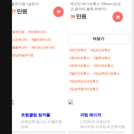
셀르디엠 1실린지
제오민 바디보톡스 100unit (승모
근,종아리,팔뚝,허벅지)
만원
77
만원
39
#셀르디엠
#ECM부스터
엘러간 바디보톡스
더보기
100unit (승모근,종아리,팔
#스킨부스터
#콜라겐부스터
뚝,허벅지)
#볼륨부스터
#ECM스킨부스터
#바디보톡스
#승모근보톡스
만원
49
#강남역셀르디엠
#종아리보톡스
#팔뚝보톡스
#허벅지보톡스
#제오민보톡스
#엘러간보톡스
#강남역바디보톡스
#강남역승모근보톡스
#강남역종아리보톡스
트윙클링 쌍꺼풀
피팅 레이저
반짝반짝 빛나는 러블리한
2.5GHz의 극초단파
눈매
에너지로 리프팅 & 컨투어링