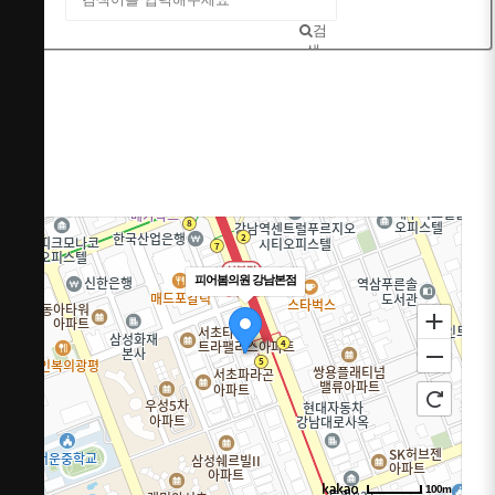
검
색
피어봄의원 강남본점
100m