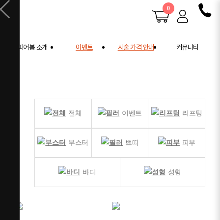
0
피어봄 소개
이벤트
시술 가격 안내
커뮤니티
피어봄 소개
공지사항
학술 활동
전후사진
사례연구
주의사항 안내
전체
이벤트
리프팅
부스터
쁘띠
피부
바디
성형