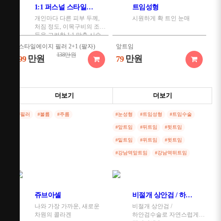
1:1 퍼스널 스타일에이지 필러
트임성형
개인마다 다른 피부 두께,
시원하게 확 트인 눈매
처짐 정도, 이목구비의 조화
등을 고려한 1:1 맞춤 시술
스타일에이지 필러 2+1 (팔자)
앞트임
138만원
만원
만원
99
79
스타일에이지 필러 2+1
뒷트임
더보기
더보기
(턱끝)
만원
79
138만원
만원
99
#필러
#볼륨
#주름
#눈성형
#트임성형
#트임수술
밑트임
#앞트임
#뒤트임
#뒷트임
스타일에이지 필러 2+1
만원
79
(무턱)
#밑트임
#위트임
#윗트임
138만원
만원
99
#강남역앞트임
#강남역뒤트임
윗트임
만원
79
스타일에이지 필러 2+1
(볼)
138만원
만원
99
쥬브아셀
비절개 상안검 / 하안검 수술
나와 가장 가까운, 새로운
비절개 상안검 /
차원의 콜라겐
하안검수술로 자연스럽게
스타일에이지 필러 2+1