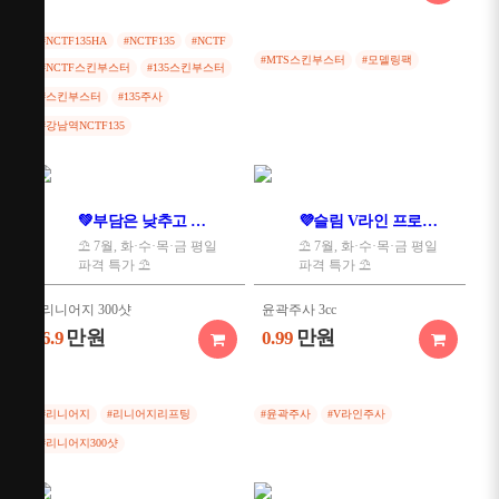
#NCTF135HA
#NCTF135
#NCTF
#MTS스킨부스터
#모델링팩
#NCTF스킨부스터
#135스킨부스터
#스킨부스터
#135주사
#강남역NCTF135
💚부담은 낮추고 탄력을 채우다💚
💜슬림 V라인 프로젝트💜
⛱️ 7월, 화·수·목·금 평일
⛱️ 7월, 화·수·목·금 평일
파격 특가 ⛱️
파격 특가 ⛱️
리니어지 300샷
윤곽주사 3cc
만원
만원
6.9
0.99
#리니어지
#리니어지리프팅
#윤곽주사
#V라인주사
#리니어지300샷