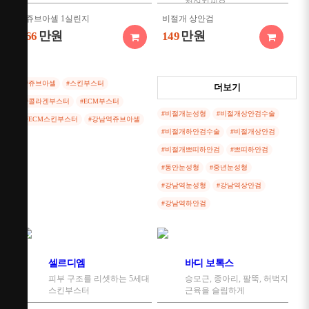
젊어지세요
(이마)
138만원
쥬브아셀 1실린지
비절개 상안검
만원
99
만원
만원
66
149
스타일에이지 필러 2+1
(관자)
138만원
비절개 쁘띠 하안검
만원
99
#쥬브아셀
#스킨부스터
더보기
만원
149
#콜라겐부스터
#ECM부스터
스타일에이지 필러 2+1
#비절개눈성형
#비절개상안검수술
#ECM스킨부스터
#강남역쥬브아셀
(인디언밴드)
#비절개하안검수술
#비절개상안검
138만원
만원
99
#비절개쁘띠하안검
#쁘띠하안검
#동안눈성형
#중년눈성형
스타일에이지 필러 2+1
(마리오넷)
#강남역눈성형
#강남역상안검
138만원
만원
99
#강남역하안검
셀르디엠
바디 보톡스
피부 구조를 리셋하는 5세대
승모근, 종아리, 팔뚝, 허벅지
스킨부스터
근육을 슬림하게