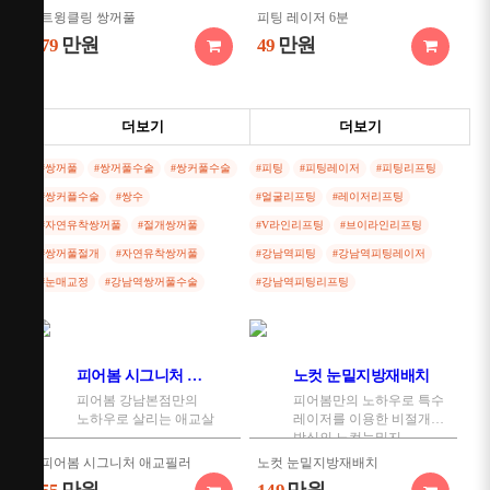
트윙클링 쌍꺼풀
피팅 레이저 6분
만원
만원
79
49
절개 쌍꺼풀
피팅 레이저 12분
더보기
더보기
만원
만원
199
59
#쌍꺼풀
#쌍꺼풀수술
#쌍커풀수술
#피팅
#피팅레이저
#피팅리프팅
눈매교정
#쌍커플수술
#쌍수
#얼굴리프팅
#레이저리프팅
만원
250
#자연유착쌍꺼풀
#절개쌍꺼풀
#V라인리프팅
#브이라인리프팅
#쌍꺼풀절개
#자연유착쌍꺼풀
#강남역피팅
#강남역피팅레이저
외안각교정
#눈매교정
#강남역쌍꺼풀수술
#강남역피팅리프팅
만원
99
피어봄 시그니처 애교필러
노컷 눈밑지방재배치
피어봄 강남본점만의
피어봄만의 노하우로 특수
노하우로 살리는 애교살
레이저를 이용한 비절개
방식의 노컷눈밑지
피어봄 시그니처 애교필러
노컷 눈밑지방재배치