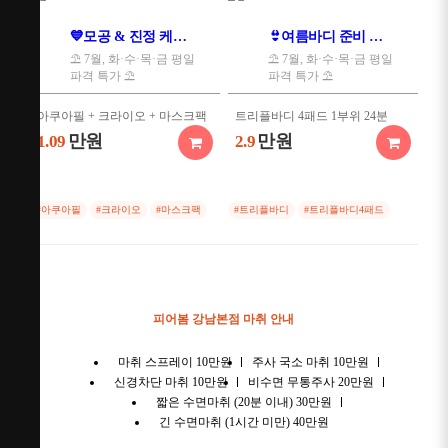
💙모공 & 진정 케어 특가💙
👙여름바디 준비 패키지👙
⛱️ 7월, 화·수·목·금 평일
⛱️ 7월, 화·수·목·금 평일
파격 특가 ⛱️
파격 특가 ⛱️
아쿠아필 + 크라이오 + 마스크팩
트리플바디 4패드 1부위 24분
만원
만원
1.09
2.9
#아쿠아필
#크라이오
#마스크팩
#트리플바디
#트리플바디4패드
피어봄 강남본점 마취 안내
마취 스프레이 10만원
주사 국소 마취 10만원
신경차단 마취 10만원
비수면 무통주사 20만원
짧은 수면마취 (20분 이내) 30만원
긴 수면마취 (1시간 미만) 40만원