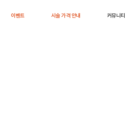
이벤트
시술 가격 안내
커뮤니티
공지사항
전후사진
사례연구
주의사항 안내