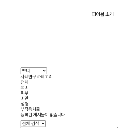
피어봄 소개
피어봄 소개
학술 활동
사례연구 카테고리
전체
쁘띠
피부
비만
성형
부작용치료
등록된 게시물이 없습니다.