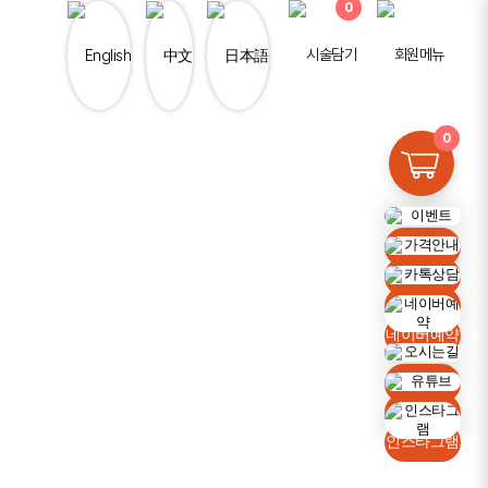
0
0
이벤트
가격안내
카톡상담
네이버예약
오시는길
유튜브
인스타그램