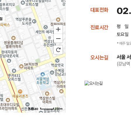
02
대표전화
점
평 일
진료시간
토요일
* 매주 일
서울 서
오시는길
(강남역 
100m
에빛1차 3층 301~302호